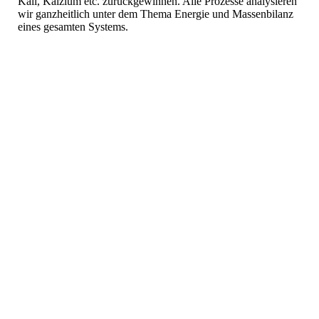
Kali, Kalzium etc. zurückgewinnen. Alle Prozesse analysieren
wir ganzheitlich unter dem Thema Energie und Massenbilanz
eines gesamten Systems.